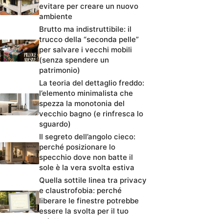
evitare per creare un nuovo
ambiente
Brutto ma indistruttibile: il
trucco della “seconda pelle”
per salvare i vecchi mobili
(senza spendere un
patrimonio)
La teoria del dettaglio freddo:
l’elemento minimalista che
spezza la monotonia del
vecchio bagno (e rinfresca lo
sguardo)
Il segreto dell’angolo cieco:
perché posizionare lo
specchio dove non batte il
sole è la vera svolta estiva
Quella sottile linea tra privacy
e claustrofobia: perché
liberare le finestre potrebbe
essere la svolta per il tuo