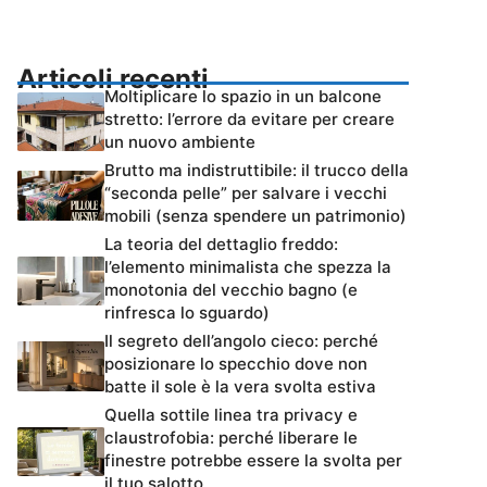
Articoli recenti
Moltiplicare lo spazio in un balcone
stretto: l’errore da evitare per creare
un nuovo ambiente
Brutto ma indistruttibile: il trucco della
“seconda pelle” per salvare i vecchi
mobili (senza spendere un patrimonio)
La teoria del dettaglio freddo:
l’elemento minimalista che spezza la
monotonia del vecchio bagno (e
rinfresca lo sguardo)
Il segreto dell’angolo cieco: perché
posizionare lo specchio dove non
batte il sole è la vera svolta estiva
Quella sottile linea tra privacy e
claustrofobia: perché liberare le
finestre potrebbe essere la svolta per
il tuo salotto