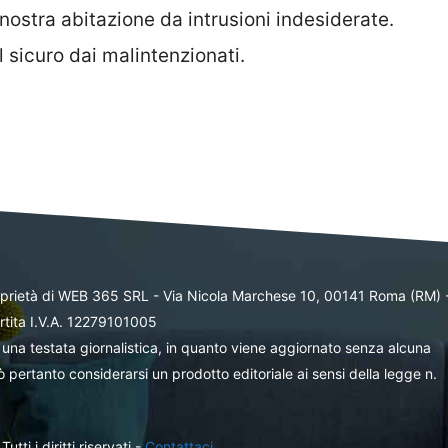
nostra abitazione da intrusioni indesiderate.
 sicuro dai malintenzionati.
oprietà di WEB 365 SRL - Via Nicola Marchese 10, 00141 Roma (RM) 
rtita I.V.A. 12279101005
una testata giornalistica, in quanto viene aggiornato senza alcuna
 pertanto considerarsi un prodotto editoriale ai sensi della legge n.
ti i diritti riservati -
Contattaci