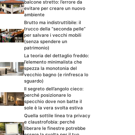
balcone stretto: l’errore da
evitare per creare un nuovo
ambiente
Brutto ma indistruttibile: il
trucco della “seconda pelle”
per salvare i vecchi mobili
(senza spendere un
patrimonio)
La teoria del dettaglio freddo:
l’elemento minimalista che
spezza la monotonia del
vecchio bagno (e rinfresca lo
sguardo)
Il segreto dell’angolo cieco:
perché posizionare lo
specchio dove non batte il
sole è la vera svolta estiva
Quella sottile linea tra privacy
e claustrofobia: perché
liberare le finestre potrebbe
essere la svolta per il tuo