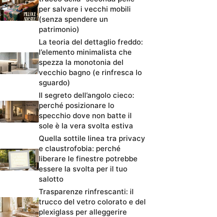
per salvare i vecchi mobili
(senza spendere un
patrimonio)
La teoria del dettaglio freddo:
l’elemento minimalista che
spezza la monotonia del
vecchio bagno (e rinfresca lo
sguardo)
Il segreto dell’angolo cieco:
perché posizionare lo
specchio dove non batte il
sole è la vera svolta estiva
Quella sottile linea tra privacy
e claustrofobia: perché
liberare le finestre potrebbe
essere la svolta per il tuo
salotto
Trasparenze rinfrescanti: il
trucco del vetro colorato e del
plexiglass per alleggerire