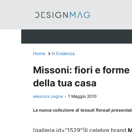
Vai
al
contenuto
Home
In Evidenza
Missoni: fiori e forme
della tua casa
eleonora zegna
-
1 Maggio 2010
La nuova collezione di tessuti floreali presenta
[galleria id=”1529″]Il celebre brand
M