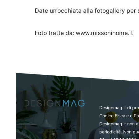
Date un’occhiata alla fotogallery per 
Foto tratte da: www.missonihome.it
Designmag.it di pr
Codice Fiscale e Pa
Designmag.it non è 
periodicità. Non può