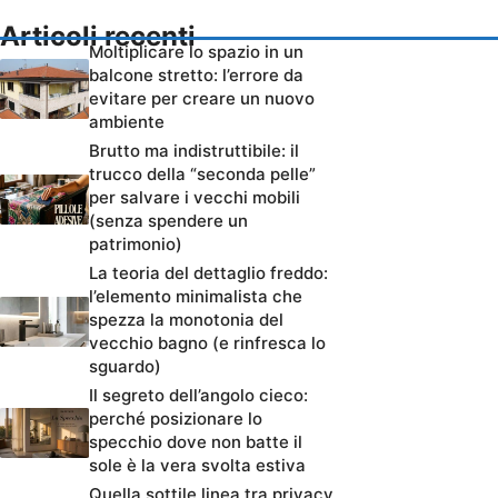
Articoli recenti
Moltiplicare lo spazio in un
balcone stretto: l’errore da
evitare per creare un nuovo
ambiente
Brutto ma indistruttibile: il
trucco della “seconda pelle”
per salvare i vecchi mobili
(senza spendere un
patrimonio)
La teoria del dettaglio freddo:
l’elemento minimalista che
spezza la monotonia del
vecchio bagno (e rinfresca lo
sguardo)
Il segreto dell’angolo cieco:
perché posizionare lo
specchio dove non batte il
sole è la vera svolta estiva
Quella sottile linea tra privacy