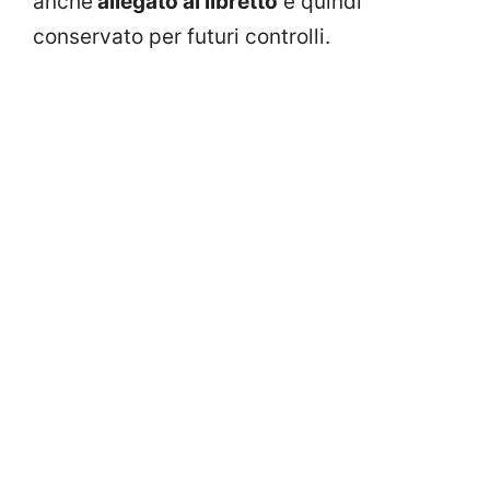
anche
allegato al libretto
e quindi
conservato per futuri controlli.