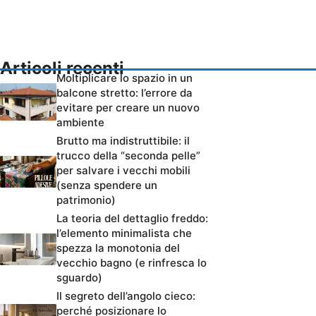
Articoli recenti
Moltiplicare lo spazio in un
balcone stretto: l’errore da
evitare per creare un nuovo
ambiente
Brutto ma indistruttibile: il
trucco della “seconda pelle”
per salvare i vecchi mobili
(senza spendere un
patrimonio)
La teoria del dettaglio freddo:
l’elemento minimalista che
spezza la monotonia del
vecchio bagno (e rinfresca lo
sguardo)
Il segreto dell’angolo cieco:
perché posizionare lo