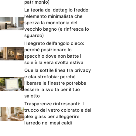
patrimonio)
La teoria del dettaglio freddo:
l’elemento minimalista che
spezza la monotonia del
vecchio bagno (e rinfresca lo
sguardo)
Il segreto dell’angolo cieco:
perché posizionare lo
specchio dove non batte il
sole è la vera svolta estiva
Quella sottile linea tra privacy
e claustrofobia: perché
liberare le finestre potrebbe
essere la svolta per il tuo
salotto
Trasparenze rinfrescanti: il
trucco del vetro colorato e del
plexiglass per alleggerire
l’arredo nei mesi caldi