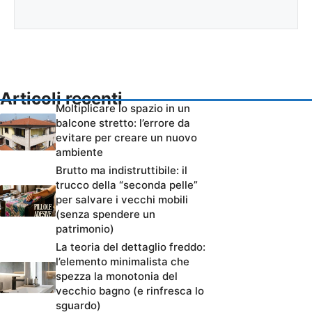
Articoli recenti
Moltiplicare lo spazio in un
balcone stretto: l’errore da
evitare per creare un nuovo
ambiente
Brutto ma indistruttibile: il
trucco della “seconda pelle”
per salvare i vecchi mobili
(senza spendere un
patrimonio)
La teoria del dettaglio freddo:
l’elemento minimalista che
spezza la monotonia del
vecchio bagno (e rinfresca lo
sguardo)