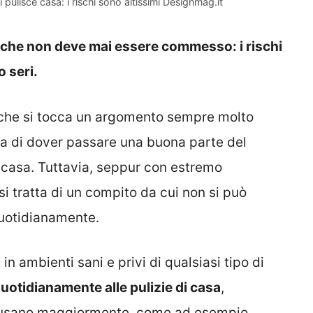
ulisce casa: i rischi sono altissimi Designmag.it
e che non deve mai essere commesso: i rischi
 seri.
che si tocca un argomento sempre molto
dea di dover passare una buona parte del
i casa. Tuttavia, seppur con estremo
 tratta di un compito da cui non si può
quotidianamente.
in ambienti sani e privi di qualsiasi tipo di
uotidianamente alle pulizie di casa
,
si usano maggiormente, come ad esempio