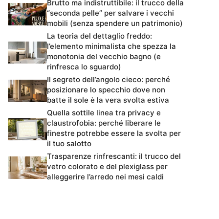
Brutto ma indistruttibile: il trucco della
“seconda pelle” per salvare i vecchi
mobili (senza spendere un patrimonio)
La teoria del dettaglio freddo:
l’elemento minimalista che spezza la
monotonia del vecchio bagno (e
rinfresca lo sguardo)
Il segreto dell’angolo cieco: perché
posizionare lo specchio dove non
batte il sole è la vera svolta estiva
Quella sottile linea tra privacy e
claustrofobia: perché liberare le
finestre potrebbe essere la svolta per
il tuo salotto
Trasparenze rinfrescanti: il trucco del
vetro colorato e del plexiglass per
alleggerire l’arredo nei mesi caldi