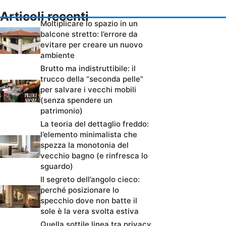
Articoli recenti
Moltiplicare lo spazio in un
balcone stretto: l’errore da
evitare per creare un nuovo
ambiente
Brutto ma indistruttibile: il
trucco della “seconda pelle”
per salvare i vecchi mobili
(senza spendere un
patrimonio)
La teoria del dettaglio freddo:
l’elemento minimalista che
spezza la monotonia del
vecchio bagno (e rinfresca lo
sguardo)
Il segreto dell’angolo cieco:
perché posizionare lo
specchio dove non batte il
sole è la vera svolta estiva
Quella sottile linea tra privacy