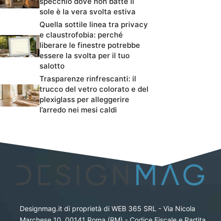
specchio dove non batte il
sole è la vera svolta estiva
Quella sottile linea tra privacy
e claustrofobia: perché
liberare le finestre potrebbe
essere la svolta per il tuo
salotto
Trasparenze rinfrescanti: il
trucco del vetro colorato e del
plexiglass per alleggerire
l’arredo nei mesi caldi
Designmag.it di proprietà di WEB 365 SRL - Via Nicola
Marchese 10, 00141 Roma (RM) - Codice Fiscale e Partita