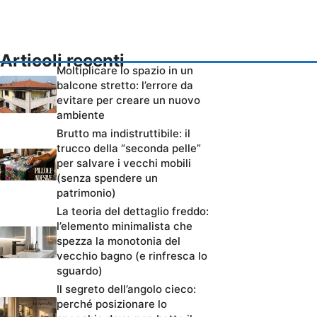
Articoli recenti
Moltiplicare lo spazio in un
balcone stretto: l’errore da
evitare per creare un nuovo
ambiente
Brutto ma indistruttibile: il
trucco della “seconda pelle”
per salvare i vecchi mobili
(senza spendere un
patrimonio)
La teoria del dettaglio freddo:
l’elemento minimalista che
spezza la monotonia del
vecchio bagno (e rinfresca lo
sguardo)
Il segreto dell’angolo cieco:
perché posizionare lo