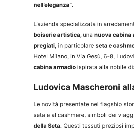
nell’eleganza”
.
L’azienda specializzata in arredame
boiserie artistica,
una
nuova cabina 
pregiati,
in particolare
seta e cashm
Hotel Milano, in Via Gesù, 6-8, Ludo
cabina armadio
ispirata alla nobile d
Ludovica Mascheroni al
Le novità presentate nel flagship sto
seta e al cashmere, simboli dei viagg
della Seta.
Questi tessuti preziosi im