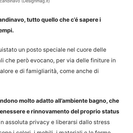
 scandinavo (Designmag.it)
ndinavo, tutto quello che c’é sapere i
sempi.
uistato un posto speciale nel cuore delle
li che però evocano, per via delle finiture in
calore e di famigliarità, come anche di
 rendono molto adatto all’ambiente bagno, che
 benessere e rinnovamento del proprio status
n assoluta privacy e liberarsi dallo stress
o i colori, i mobili, i materiali e le forme