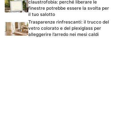
claustrofobia: perché liberare le
finestre potrebbe essere la svolta per
il tuo salotto
Trasparenze rinfrescanti: il trucco del
vetro colorato e del plexiglass per
alleggerire l’arredo nei mesi caldi