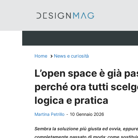
Vai
al
contenuto
Home
News e curiosità
L’open space è già p
perché ora tutti scel
logica e pratica
Martina Petrillo
-
10 Gennaio 2026
Sembra la soluzione più giusta ed ovvia, eppu
completamente passato di moda: come sostituir