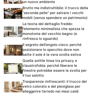
un nuovo ambiente
Brutto ma indistruttibile: il trucco della
“seconda pelle” per salvare i vecchi
mobili (senza spendere un patrimonio)
La teoria del dettaglio freddo:
l’elemento minimalista che spezza la
monotonia del vecchio bagno (e
rinfresca lo sguardo)
Il segreto dell’angolo cieco: perché
posizionare lo specchio dove non
batte il sole è la vera svolta estiva
Quella sottile linea tra privacy e
claustrofobia: perché liberare le
finestre potrebbe essere la svolta per
il tuo salotto
Trasparenze rinfrescanti: il trucco del
vetro colorato e del plexiglass per
alleggerire l’arredo nei mesi caldi