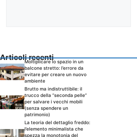
Articoli recenti
Moltiplicare lo spazio in un
balcone stretto: l’errore da
evitare per creare un nuovo
ambiente
Brutto ma indistruttibile: il
trucco della “seconda pelle”
per salvare i vecchi mobili
(senza spendere un
patrimonio)
La teoria del dettaglio freddo:
l’elemento minimalista che
spezza la monotonia del