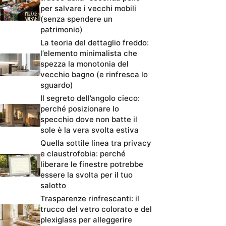
per salvare i vecchi mobili
(senza spendere un
patrimonio)
La teoria del dettaglio freddo:
l’elemento minimalista che
spezza la monotonia del
vecchio bagno (e rinfresca lo
sguardo)
Il segreto dell’angolo cieco:
perché posizionare lo
specchio dove non batte il
sole è la vera svolta estiva
Quella sottile linea tra privacy
e claustrofobia: perché
liberare le finestre potrebbe
essere la svolta per il tuo
salotto
Trasparenze rinfrescanti: il
trucco del vetro colorato e del
plexiglass per alleggerire