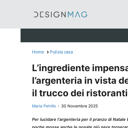
Vai
al
contenuto
Home
Pulizia casa
L’ingrediente impensa
l’argenteria in vista de
il trucco dei ristorant
Maria Petrillo
-
30 Novembre 2025
Per lucidare l'argenteria per il pranzo di Natale 
poche mosse anche le posate più nere tornerann