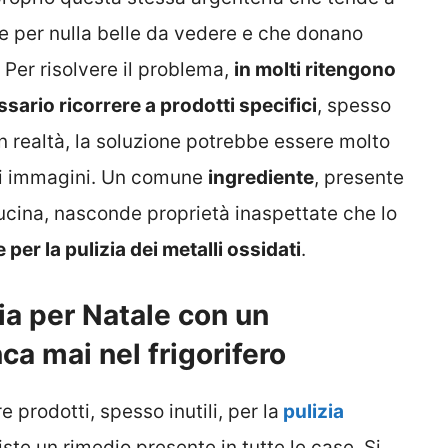
 per nulla belle da vedere e che donano
 Per risolvere il problema,
in molti ritengono
ssario ricorrere a prodotti specifici
, spesso
In realtà, la soluzione potrebbe essere molto
 si immagini. Un comune
ingrediente
, presente
cucina, nasconde proprietà inaspettate che lo
er la pulizia dei metalli ossidati
.
ia per Natale con un
a mai nel frigorifero
 prodotti, spesso inutili, per la
pulizia
ste un rimedio presente in tutte le case. Si