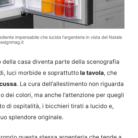
ediente impensabile che lucida l'argenteria in vista del Natale
esignmag.it
io della casa diventa parte della scenografia
di, luci morbide e soprattutto
la tavola
, che
scussa
. La cura dell’allestimento non riguarda
 o dei colori, ma anche l’attenzione per quegli
i ospitalità, i bicchieri tirati a lucido e,
suo splendore originale.
proprio questa stessa argenteria che tende a