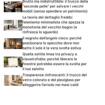
Brutto ma indistruttibile: il trucco della
“seconda pelle” per salvare i vecchi
mobili (senza spendere un patrimonio)
La teoria del dettaglio freddo:
l’elemento minimalista che spezza la
monotonia del vecchio bagno (e
rinfresca lo sguardo)
Il segreto dell’angolo cieco: perché
posizionare lo specchio dove non
batte il sole è la vera svolta estiva
Quella sottile linea tra privacy e
claustrofobia: perché liberare le
finestre potrebbe essere la svolta per
il tuo salotto
Trasparenze rinfrescanti: il trucco del
vetro colorato e del plexiglass per
alleggerire l’arredo nei mesi caldi