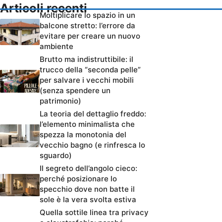
Articoli recenti
Moltiplicare lo spazio in un
balcone stretto: l’errore da
evitare per creare un nuovo
ambiente
Brutto ma indistruttibile: il
trucco della “seconda pelle”
per salvare i vecchi mobili
(senza spendere un
patrimonio)
La teoria del dettaglio freddo:
l’elemento minimalista che
spezza la monotonia del
vecchio bagno (e rinfresca lo
sguardo)
Il segreto dell’angolo cieco:
perché posizionare lo
specchio dove non batte il
sole è la vera svolta estiva
Quella sottile linea tra privacy