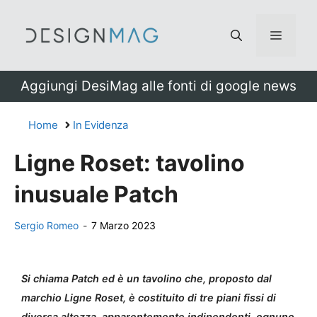
Vai
al
Menu
contenuto
Aggiungi DesiMag alle fonti di google news
Home
In Evidenza
Ligne Roset: tavolino
inusuale Patch
Sergio Romeo
-
7 Marzo 2023
Si chiama Patch ed è un tavolino che, proposto dal
marchio Ligne Roset, è costituito di tre piani fissi di
diversa altezza, apparentemente indipendenti, ognuno