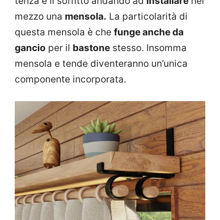
tenza e il soffitto andando ad
installare
nel
mezzo una
mensola.
La particolarità di
questa mensola è che
funge anche da
gancio
per il
bastone
stesso. Insomma
mensola e tende diventeranno un’unica
componente incorporata.