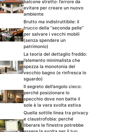
balcone stretto: l’errore da
evitare per creare un nuovo
ambiente
Brutto ma indistruttibile: il
trucco della “seconda pelle”
per salvare i vecchi mobili
(senza spendere un
patrimonio)
La teoria del dettaglio freddo:
l’elemento minimalista che
spezza la monotonia del
vecchio bagno (e rinfresca lo
sguardo)
Il segreto dell’angolo cieco:
perché posizionare lo
specchio dove non batte il
sole è la vera svolta estiva
Quella sottile linea tra privacy
e claustrofobia: perché
liberare le finestre potrebbe
essere la svolta per il tuo