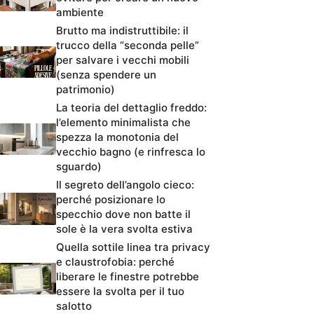
ambiente
Brutto ma indistruttibile: il
trucco della “seconda pelle”
per salvare i vecchi mobili
(senza spendere un
patrimonio)
La teoria del dettaglio freddo:
l’elemento minimalista che
spezza la monotonia del
vecchio bagno (e rinfresca lo
sguardo)
Il segreto dell’angolo cieco:
perché posizionare lo
specchio dove non batte il
sole è la vera svolta estiva
Quella sottile linea tra privacy
e claustrofobia: perché
liberare le finestre potrebbe
essere la svolta per il tuo
salotto