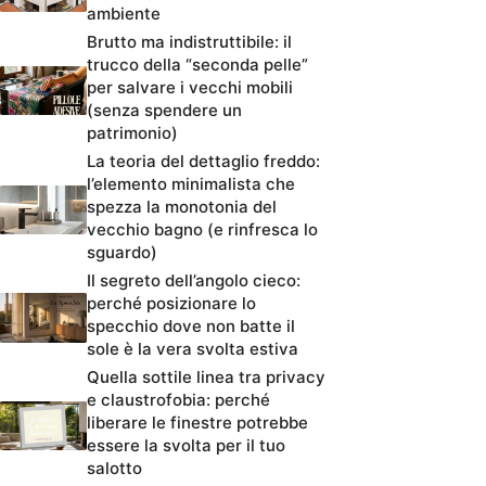
ambiente
Brutto ma indistruttibile: il
trucco della “seconda pelle”
per salvare i vecchi mobili
(senza spendere un
patrimonio)
La teoria del dettaglio freddo:
l’elemento minimalista che
spezza la monotonia del
vecchio bagno (e rinfresca lo
sguardo)
Il segreto dell’angolo cieco:
perché posizionare lo
specchio dove non batte il
sole è la vera svolta estiva
Quella sottile linea tra privacy
e claustrofobia: perché
liberare le finestre potrebbe
essere la svolta per il tuo
salotto