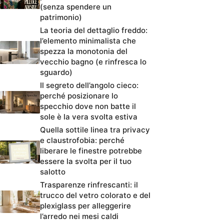
(senza spendere un
patrimonio)
La teoria del dettaglio freddo:
l’elemento minimalista che
spezza la monotonia del
vecchio bagno (e rinfresca lo
sguardo)
Il segreto dell’angolo cieco:
perché posizionare lo
specchio dove non batte il
sole è la vera svolta estiva
Quella sottile linea tra privacy
e claustrofobia: perché
liberare le finestre potrebbe
essere la svolta per il tuo
salotto
Trasparenze rinfrescanti: il
trucco del vetro colorato e del
plexiglass per alleggerire
l’arredo nei mesi caldi