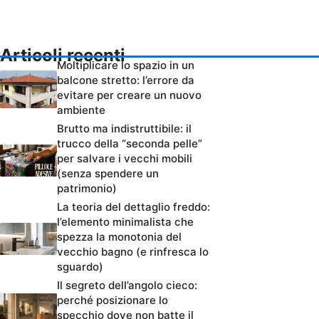
Articoli recenti
Moltiplicare lo spazio in un
balcone stretto: l’errore da
evitare per creare un nuovo
ambiente
Brutto ma indistruttibile: il
trucco della “seconda pelle”
per salvare i vecchi mobili
(senza spendere un
patrimonio)
La teoria del dettaglio freddo:
l’elemento minimalista che
spezza la monotonia del
vecchio bagno (e rinfresca lo
sguardo)
Il segreto dell’angolo cieco:
perché posizionare lo
specchio dove non batte il