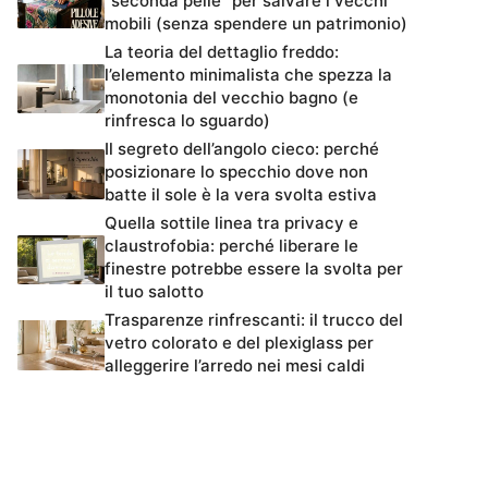
“seconda pelle” per salvare i vecchi
mobili (senza spendere un patrimonio)
La teoria del dettaglio freddo:
l’elemento minimalista che spezza la
monotonia del vecchio bagno (e
rinfresca lo sguardo)
Il segreto dell’angolo cieco: perché
posizionare lo specchio dove non
batte il sole è la vera svolta estiva
Quella sottile linea tra privacy e
claustrofobia: perché liberare le
finestre potrebbe essere la svolta per
il tuo salotto
Trasparenze rinfrescanti: il trucco del
vetro colorato e del plexiglass per
alleggerire l’arredo nei mesi caldi