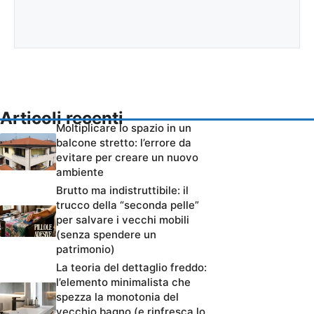
Articoli recenti
Moltiplicare lo spazio in un
balcone stretto: l’errore da
evitare per creare un nuovo
ambiente
Brutto ma indistruttibile: il
trucco della “seconda pelle”
per salvare i vecchi mobili
(senza spendere un
patrimonio)
La teoria del dettaglio freddo:
l’elemento minimalista che
spezza la monotonia del
vecchio bagno (e rinfresca lo