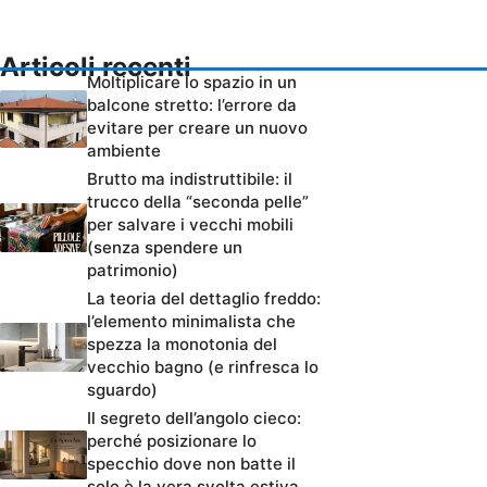
Articoli recenti
Moltiplicare lo spazio in un
balcone stretto: l’errore da
evitare per creare un nuovo
ambiente
Brutto ma indistruttibile: il
trucco della “seconda pelle”
per salvare i vecchi mobili
(senza spendere un
patrimonio)
La teoria del dettaglio freddo:
l’elemento minimalista che
spezza la monotonia del
vecchio bagno (e rinfresca lo
sguardo)
Il segreto dell’angolo cieco:
perché posizionare lo
specchio dove non batte il
sole è la vera svolta estiva