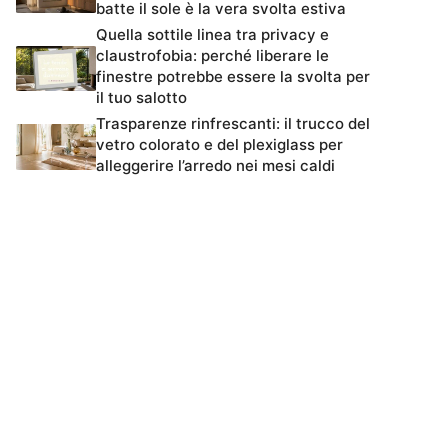
batte il sole è la vera svolta estiva
Quella sottile linea tra privacy e
claustrofobia: perché liberare le
finestre potrebbe essere la svolta per
il tuo salotto
Trasparenze rinfrescanti: il trucco del
vetro colorato e del plexiglass per
alleggerire l’arredo nei mesi caldi