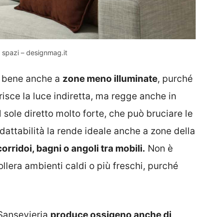
i spazi – designmag.it
ta bene anche a
zone meno illuminate
, purché
isce la luce indiretta, ma regge anche in
 sole diretto molto forte, che può bruciare le
adattabilità la rende ideale anche a zone della
corridoi, bagni o angoli tra mobili.
Non è
ollera ambienti caldi o più freschi, purché
 Sansevieria
produce ossigeno anche di