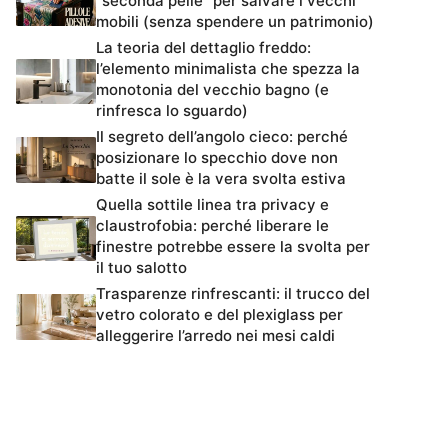
“seconda pelle” per salvare i vecchi
mobili (senza spendere un patrimonio)
La teoria del dettaglio freddo:
l’elemento minimalista che spezza la
monotonia del vecchio bagno (e
rinfresca lo sguardo)
Il segreto dell’angolo cieco: perché
posizionare lo specchio dove non
batte il sole è la vera svolta estiva
Quella sottile linea tra privacy e
claustrofobia: perché liberare le
finestre potrebbe essere la svolta per
il tuo salotto
Trasparenze rinfrescanti: il trucco del
vetro colorato e del plexiglass per
alleggerire l’arredo nei mesi caldi