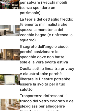
per salvare i vecchi mobili
(senza spendere un
patrimonio)
La teoria del dettaglio freddo:
l’elemento minimalista che
spezza la monotonia del
vecchio bagno (e rinfresca lo
sguardo)
Il segreto dell’angolo cieco:
perché posizionare lo
specchio dove non batte il
sole è la vera svolta estiva
Quella sottile linea tra privacy
e claustrofobia: perché
liberare le finestre potrebbe
essere la svolta per il tuo
salotto
Trasparenze rinfrescanti: il
trucco del vetro colorato e del
plexiglass per alleggerire