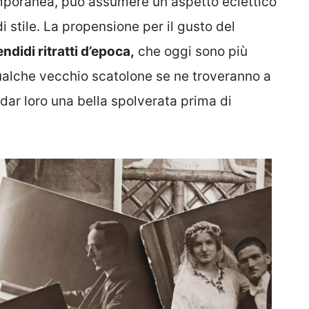
poranea, può assumere un aspetto eclettico
i stile. La propensione per il gusto del
ndidi ritratti d’epoca,
che oggi sono più
qualche vecchio scatolone se ne troveranno a
 dar loro una bella spolverata prima di