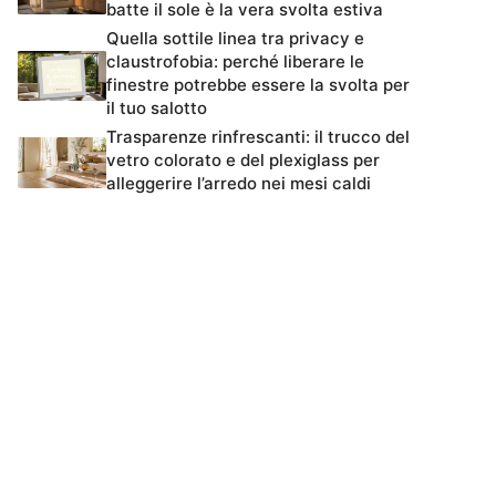
batte il sole è la vera svolta estiva
Quella sottile linea tra privacy e
claustrofobia: perché liberare le
finestre potrebbe essere la svolta per
il tuo salotto
Trasparenze rinfrescanti: il trucco del
vetro colorato e del plexiglass per
alleggerire l’arredo nei mesi caldi