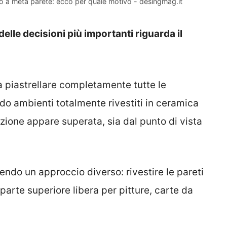
no a metà parete: ecco per quale motivo - desingmag.it
elle decisioni più importanti riguarda il
a piastrellare completamente tutte le
ando ambienti totalmente rivestiti in ceramica
zione appare superata, sia dal punto di vista
ndo un approccio diverso: rivestire le pareti
 parte superiore libera per pitture, carte da