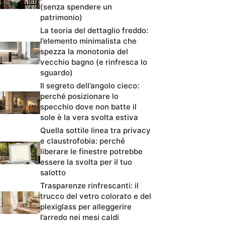
(senza spendere un
patrimonio)
La teoria del dettaglio freddo:
l’elemento minimalista che
spezza la monotonia del
vecchio bagno (e rinfresca lo
sguardo)
Il segreto dell’angolo cieco:
perché posizionare lo
specchio dove non batte il
sole è la vera svolta estiva
Quella sottile linea tra privacy
e claustrofobia: perché
liberare le finestre potrebbe
essere la svolta per il tuo
salotto
Trasparenze rinfrescanti: il
trucco del vetro colorato e del
plexiglass per alleggerire
l’arredo nei mesi caldi