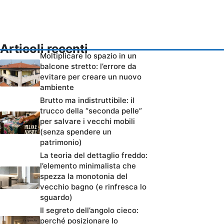
Articoli recenti
Moltiplicare lo spazio in un
balcone stretto: l’errore da
evitare per creare un nuovo
ambiente
Brutto ma indistruttibile: il
trucco della “seconda pelle”
per salvare i vecchi mobili
(senza spendere un
patrimonio)
La teoria del dettaglio freddo:
l’elemento minimalista che
spezza la monotonia del
vecchio bagno (e rinfresca lo
sguardo)
Il segreto dell’angolo cieco:
perché posizionare lo