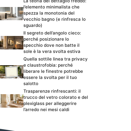
La teoria del dettaglio freddo:
l’elemento minimalista che
spezza la monotonia del
vecchio bagno (e rinfresca lo
sguardo)
Il segreto dell’angolo cieco:
perché posizionare lo
specchio dove non batte il
sole è la vera svolta estiva
Quella sottile linea tra privacy
e claustrofobia: perché
liberare le finestre potrebbe
essere la svolta per il tuo
salotto
Trasparenze rinfrescanti: il
trucco del vetro colorato e del
plexiglass per alleggerire
l’arredo nei mesi caldi