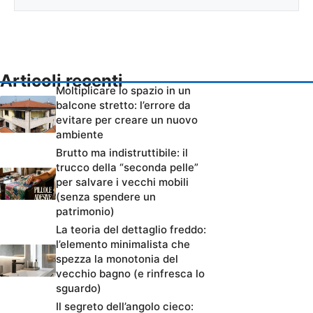
Articoli recenti
Moltiplicare lo spazio in un
balcone stretto: l’errore da
evitare per creare un nuovo
ambiente
Brutto ma indistruttibile: il
trucco della “seconda pelle”
per salvare i vecchi mobili
(senza spendere un
patrimonio)
La teoria del dettaglio freddo:
l’elemento minimalista che
spezza la monotonia del
vecchio bagno (e rinfresca lo
sguardo)
Il segreto dell’angolo cieco: