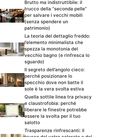
Brutto ma indistruttibile: il
trucco della “seconda pelle”
per salvare i vecchi mobili
(senza spendere un
patrimonio)
La teoria del dettaglio freddo:
l’elemento minimalista che
spezza la monotonia del
vecchio bagno (e rinfresca lo
sguardo)
Il segreto dell’angolo cieco:
perché posizionare lo
specchio dove non batte il
sole è la vera svolta estiva
Quella sottile linea tra privacy
e claustrofobia: perché
liberare le finestre potrebbe
essere la svolta per il tuo
salotto
Trasparenze rinfrescanti: il
trucco del vetro colorato e del