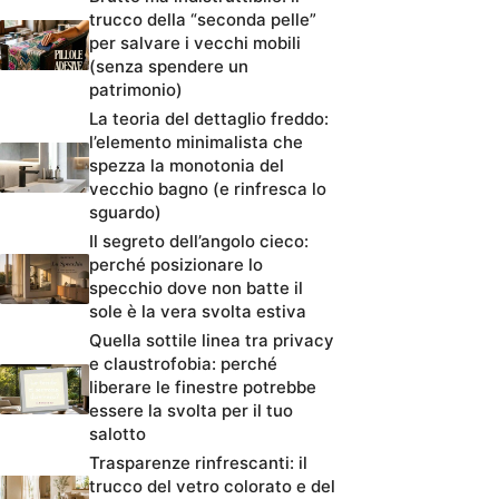
trucco della “seconda pelle”
per salvare i vecchi mobili
(senza spendere un
patrimonio)
La teoria del dettaglio freddo:
l’elemento minimalista che
spezza la monotonia del
vecchio bagno (e rinfresca lo
sguardo)
Il segreto dell’angolo cieco:
perché posizionare lo
specchio dove non batte il
sole è la vera svolta estiva
Quella sottile linea tra privacy
e claustrofobia: perché
liberare le finestre potrebbe
essere la svolta per il tuo
salotto
Trasparenze rinfrescanti: il
trucco del vetro colorato e del