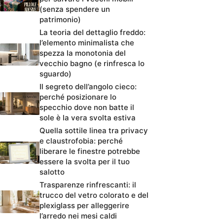
(senza spendere un
patrimonio)
La teoria del dettaglio freddo:
l’elemento minimalista che
spezza la monotonia del
vecchio bagno (e rinfresca lo
sguardo)
Il segreto dell’angolo cieco:
perché posizionare lo
specchio dove non batte il
sole è la vera svolta estiva
Quella sottile linea tra privacy
e claustrofobia: perché
liberare le finestre potrebbe
essere la svolta per il tuo
salotto
Trasparenze rinfrescanti: il
trucco del vetro colorato e del
plexiglass per alleggerire
l’arredo nei mesi caldi