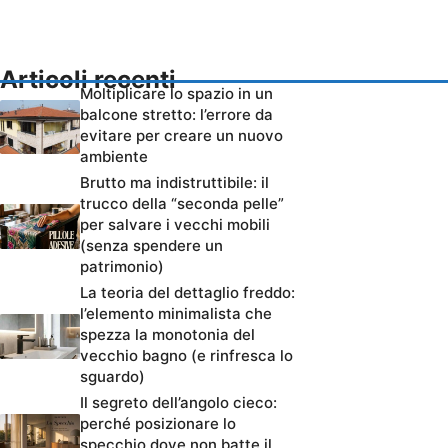
Articoli recenti
Moltiplicare lo spazio in un
balcone stretto: l’errore da
evitare per creare un nuovo
ambiente
Brutto ma indistruttibile: il
trucco della “seconda pelle”
per salvare i vecchi mobili
(senza spendere un
patrimonio)
La teoria del dettaglio freddo:
l’elemento minimalista che
spezza la monotonia del
vecchio bagno (e rinfresca lo
sguardo)
Il segreto dell’angolo cieco:
perché posizionare lo
specchio dove non batte il