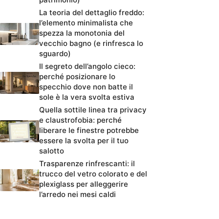
La teoria del dettaglio freddo:
l’elemento minimalista che
spezza la monotonia del
vecchio bagno (e rinfresca lo
sguardo)
Il segreto dell’angolo cieco:
perché posizionare lo
specchio dove non batte il
sole è la vera svolta estiva
Quella sottile linea tra privacy
e claustrofobia: perché
liberare le finestre potrebbe
essere la svolta per il tuo
salotto
Trasparenze rinfrescanti: il
trucco del vetro colorato e del
plexiglass per alleggerire
l’arredo nei mesi caldi