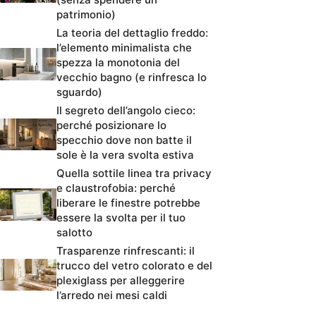
patrimonio)
La teoria del dettaglio freddo:
l’elemento minimalista che
spezza la monotonia del
vecchio bagno (e rinfresca lo
sguardo)
Il segreto dell’angolo cieco:
perché posizionare lo
specchio dove non batte il
sole è la vera svolta estiva
Quella sottile linea tra privacy
e claustrofobia: perché
liberare le finestre potrebbe
essere la svolta per il tuo
salotto
Trasparenze rinfrescanti: il
trucco del vetro colorato e del
plexiglass per alleggerire
l’arredo nei mesi caldi