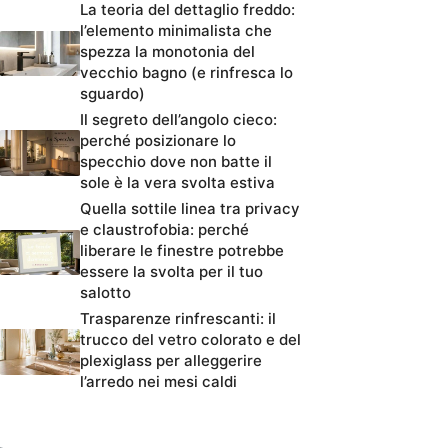
La teoria del dettaglio freddo:
l’elemento minimalista che
spezza la monotonia del
vecchio bagno (e rinfresca lo
sguardo)
Il segreto dell’angolo cieco:
perché posizionare lo
specchio dove non batte il
sole è la vera svolta estiva
Quella sottile linea tra privacy
e claustrofobia: perché
liberare le finestre potrebbe
essere la svolta per il tuo
salotto
Trasparenze rinfrescanti: il
trucco del vetro colorato e del
plexiglass per alleggerire
l’arredo nei mesi caldi