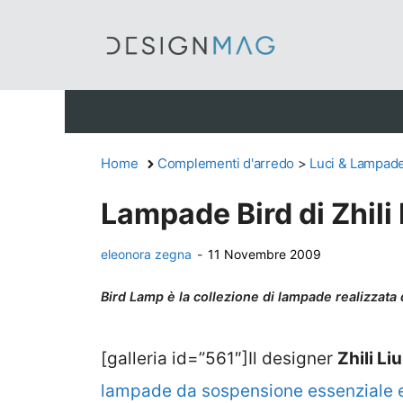
Vai
al
contenuto
Home
Complementi d'arredo
>
Luci & Lampad
Lampade Bird di Zhili 
eleonora zegna
-
11 Novembre 2009
Bird Lamp è la collezione di lampade realizzata d
[galleria id=”561″]Il designer
Zhili Liu
lampade da sospensione essenziale 