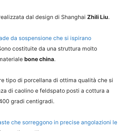
realizzata dal design di Shanghai
Zhili Liu
.
pade da sospensione che si ispirano
Sono costituite da una struttura molto
 materiale
bone china
.
e tipo di porcellana di ottima qualità che si
za di caolino e feldspato posti a cottura a
400 gradi centigradi.
i aste che sorreggono in precise angolazioni le