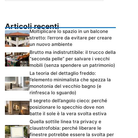
Articoli recenti
Moltiplicare lo spazio in un balcone
stretto: l’errore da evitare per creare
un nuovo ambiente
Brutto ma indistruttibile: il trucco della
“seconda pelle” per salvare i vecchi
mobili (senza spendere un patrimonio)
La teoria del dettaglio freddo:
l’elemento minimalista che spezza la
monotonia del vecchio bagno (e
rinfresca lo sguardo)
Il segreto dell’angolo cieco: perché
posizionare lo specchio dove non
batte il sole è la vera svolta estiva
Quella sottile linea tra privacy e
claustrofobia: perché liberare le
finestre potrebbe essere la svolta per