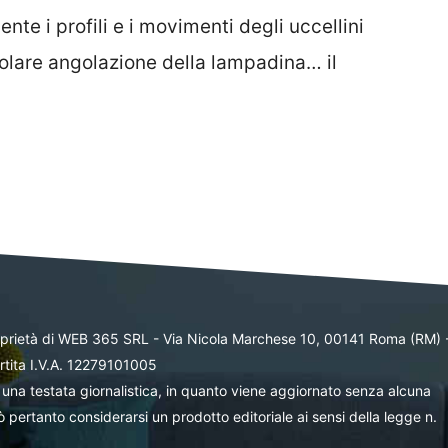
ente i profili e i movimenti degli uccellini
olare angolazione della lampadina… il
oprietà di WEB 365 SRL - Via Nicola Marchese 10, 00141 Roma (RM) 
rtita I.V.A. 12279101005
una testata giornalistica, in quanto viene aggiornato senza alcuna
 pertanto considerarsi un prodotto editoriale ai sensi della legge n.