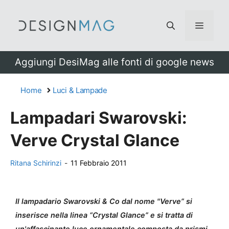
Vai
al
Menu
contenuto
Aggiungi DesiMag alle fonti di google news
Home
Luci & Lampade
Lampadari Swarovski:
Verve Crystal Glance
Ritana Schirinzi
-
11 Febbraio 2011
Il lampadario Swarovski & Co dal nome "Verve” si
inserisce nella linea “Crystal Glance” e si tratta di
un'affascinante luce ornamentale composta da prismi