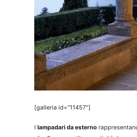
[galleria id=”11457″]
I
lampadari da esterno
rappresentano