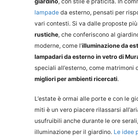
giardino
, con stile e praticità. In co
lampade
da esterno, pensati per risp
vari contesti. Si va dalle proposte pi
rustiche
, che conferiscono al giardin
moderne, come l’
illuminazione da est
lampadari da esterno in vetro di Mu
speciali all’esterno, come matrimoni 
migliori per ambienti ricercati
.
L’estate è ormai alle porte e con le g
miti è un vero piacere rilassarsi all’a
usufruibili anche durante le ore seral
illuminazione per il giardino.
Le idee p