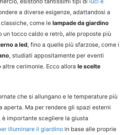
mmercio, esistono tantissimi tipi di
luci e
ondere a diverse esigenze, adattandosi a
ù classiche, come le
lampade da giardino
o un tocco caldo e retrò, alle proposte più
erno a led
, fino a quelle più sfarzose, come i
rano
, studiati appositamente per eventi
o altre cerimonie. Ecco allora
le scelte
iornate che si allungano e le temperature più
ria aperta. Ma per rendere gli spazi esterni
i, è importante scegliere la giusta
er illuminare il giardino
in base alle proprie