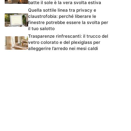
batte il sole è la vera svolta estiva
Quella sottile linea tra privacy e
claustrofobia: perché liberare le
finestre potrebbe essere la svolta per
il tuo salotto
Trasparenze rinfrescanti: il trucco del
vetro colorato e del plexiglass per
alleggerire l’arredo nei mesi caldi