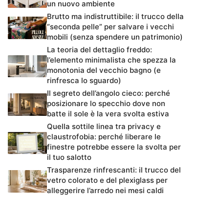
un nuovo ambiente
Brutto ma indistruttibile: il trucco della
“seconda pelle” per salvare i vecchi
mobili (senza spendere un patrimonio)
La teoria del dettaglio freddo:
l’elemento minimalista che spezza la
monotonia del vecchio bagno (e
rinfresca lo sguardo)
Il segreto dell’angolo cieco: perché
posizionare lo specchio dove non
batte il sole è la vera svolta estiva
Quella sottile linea tra privacy e
claustrofobia: perché liberare le
finestre potrebbe essere la svolta per
il tuo salotto
Trasparenze rinfrescanti: il trucco del
vetro colorato e del plexiglass per
alleggerire l’arredo nei mesi caldi