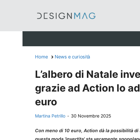
Vai
al
contenuto
Home
News e curiosità
L’albero di Natale inv
grazie ad Action lo a
euro
Martina Petrillo
-
30 Novembre 2025
Con meno di 10 euro, Action dà la possibilità d
questa moda 'invertita' sta veramente spopolan