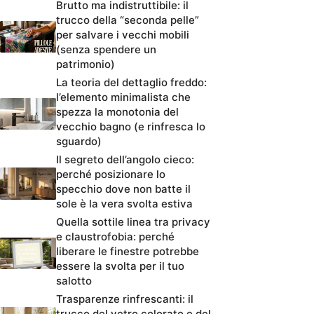
Brutto ma indistruttibile: il
trucco della “seconda pelle”
per salvare i vecchi mobili
(senza spendere un
patrimonio)
La teoria del dettaglio freddo:
l’elemento minimalista che
spezza la monotonia del
vecchio bagno (e rinfresca lo
sguardo)
Il segreto dell’angolo cieco:
perché posizionare lo
specchio dove non batte il
sole è la vera svolta estiva
Quella sottile linea tra privacy
e claustrofobia: perché
liberare le finestre potrebbe
essere la svolta per il tuo
salotto
Trasparenze rinfrescanti: il
trucco del vetro colorato e del