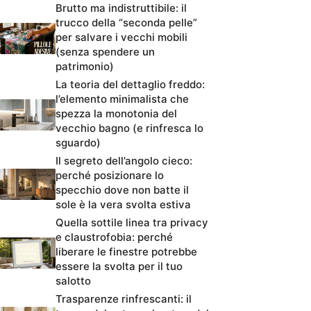
Brutto ma indistruttibile: il
trucco della “seconda pelle”
per salvare i vecchi mobili
(senza spendere un
patrimonio)
La teoria del dettaglio freddo:
l’elemento minimalista che
spezza la monotonia del
vecchio bagno (e rinfresca lo
sguardo)
Il segreto dell’angolo cieco:
perché posizionare lo
specchio dove non batte il
sole è la vera svolta estiva
Quella sottile linea tra privacy
e claustrofobia: perché
liberare le finestre potrebbe
essere la svolta per il tuo
salotto
Trasparenze rinfrescanti: il