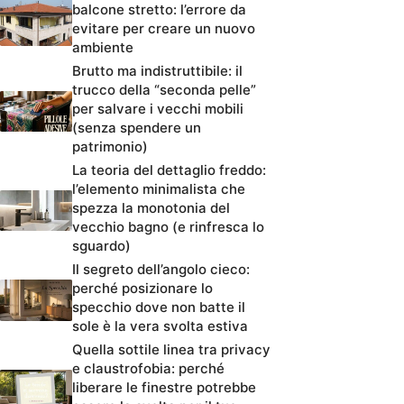
balcone stretto: l’errore da
evitare per creare un nuovo
ambiente
Brutto ma indistruttibile: il
trucco della “seconda pelle”
per salvare i vecchi mobili
(senza spendere un
patrimonio)
La teoria del dettaglio freddo:
l’elemento minimalista che
spezza la monotonia del
vecchio bagno (e rinfresca lo
sguardo)
Il segreto dell’angolo cieco:
perché posizionare lo
specchio dove non batte il
sole è la vera svolta estiva
Quella sottile linea tra privacy
e claustrofobia: perché
liberare le finestre potrebbe